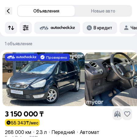
Объявления
Новые авто
В кредит
Ча
1 объявление
Проверено
3 150 000 ₸
55 343
₸/мес
268 000 км
·
2.3 л
·
Передний
·
Автомат