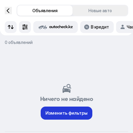
Объявления
Новые авто
В кредит
Ча
0 объявлений
Ничего не найдено
Изменить фильтры