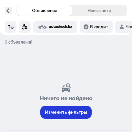
Объявления
Новые авто
В кредит
Ча
0 объявлений
Ничего не найдено
Изменить фильтры