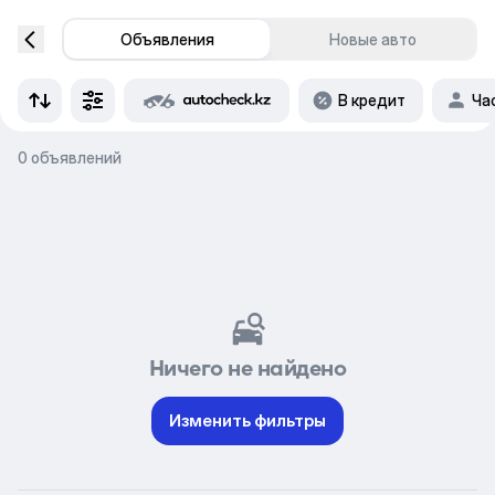
Объявления
Новые авто
В кредит
Ча
0 объявлений
Ничего не найдено
Изменить фильтры