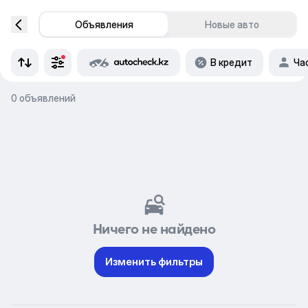
Объявления
Новые авто
В кредит
Ча
0 объявлений
Ничего не найдено
Изменить фильтры