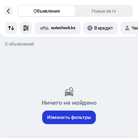
Объявления
Новые авто
В кредит
Ча
0 объявлений
Ничего не найдено
Изменить фильтры