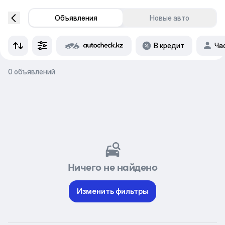
Объявления
Новые авто
В кредит
Ча
0 объявлений
Ничего не найдено
Изменить фильтры