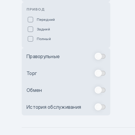
Розовый
ПРИВОД
Красный
Передний
Пурпурный
Задний
Коричневый
Полный
Голубой
Синий
Праворульные
Фиолетовый
Зеленый
Торг
Желтый
Обмен
Бежевый
Бордовый
История обслуживания
Комбинированный
Бронзовый
Темно-синий