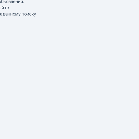
объявлений.
айте
заданному поиску