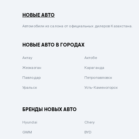
Серый металлик
НОВЫЕ АВТО
Сиреневый металлик
Черный металлик
Автомобили из салона от официальных дилеров Казахстана.
Стальной
НОВЫЕ АВТО В ГОРОДАХ
Вишневый
Серебристый металлик
Актау
Актобе
Темно-коричневый
Жезказган
Караганда
Бело-Дымчатый
Павлодар
Петропавловск
Светло-зелёный металлик
Уральск
Усть-Каменогорск
Бирюзовый
Темно-синий металлик
БРЕНДЫ НОВЫХ АВТО
Зеленый металлик
Hyundai
Chery
Комбинированный
GWM
BYD