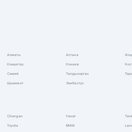
Алматы
Астана
Аты
Кокшетау
Конаев
Кос
Семей
Талдыкорган
Тар
Шымкент
Экибастуз
Changan
Haval
Tan
Toyota
BMW
Lan