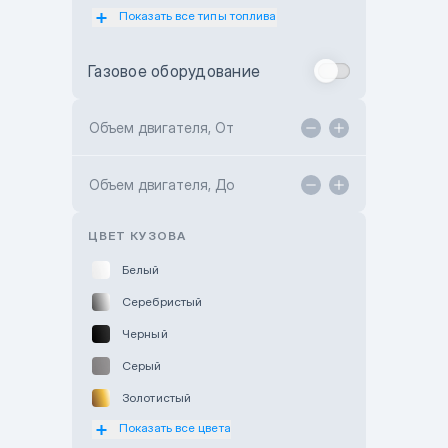
Показать все типы топлива
Subaru Motor Almaty
Toyota Almaty
Газовое оборудование
Toyota Astana
Toyota Kokshetau
Объем двигателя, От
TANK Motors Karaganda
Объем двигателя, До
Hyundai ShymCity
Toyota Shygys
ЦВЕТ КУЗОВА
Белый
Серебристый
Черный
Серый
Золотистый
Показать все цвета
Оранжевый