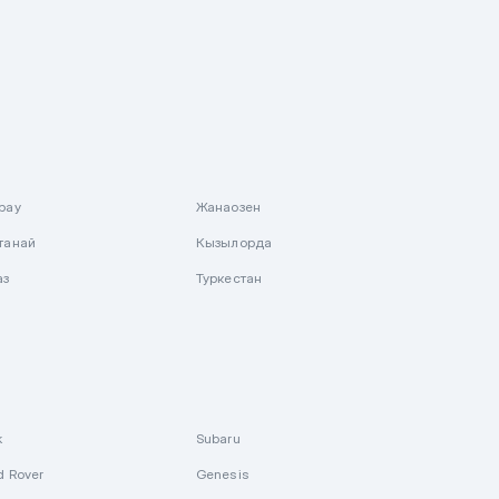
рау
Жанаозен
танай
Кызылорда
аз
Туркестан
k
Subaru
d Rover
Genesis