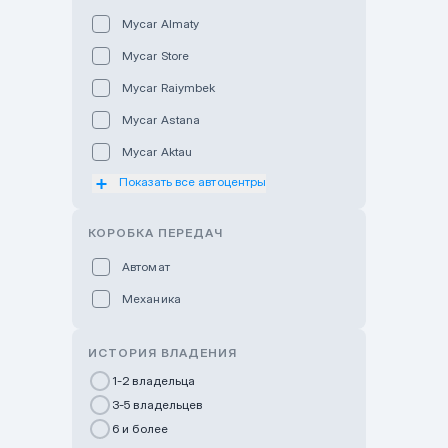
Mycar Almaty
Mycar Store
Mycar Raiymbek
Mycar Astana
Mycar Aktau
Показать все автоцентры
Mycar Uralsk
Haval & Tank Kyzylorda
КОРОБКА ПЕРЕДАЧ
Haval & Tank Pavlodar
Автомат
Bavaria Almaty
Механика
Mycar Shymkent
Bavaria Astana
ИСТОРИЯ ВЛАДЕНИЯ
GWM Nurly Zhol
1-2 владельца
3-5 владельцев
Chery Astana
6 и более
Changan Auto Nurly Zhol