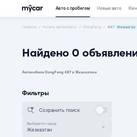
Авто с пробегом
Новые авто
Кач
Главная
Купить автомобиль
DongFeng
AX7
Жезказган
Найдено 0 объявлен
Автомобили DongFeng AX7 в Жезказгане
Фильтры
Сохранить поиск
Выберите город
Жезказган