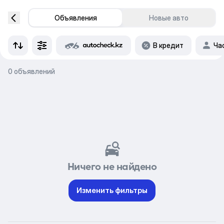
Объявления
Новые авто
В кредит
Ча
0 объявлений
Ничего не найдено
Изменить фильтры