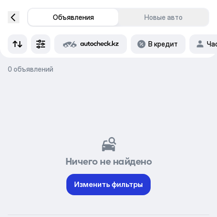
Объявления
Новые авто
В кредит
Ча
0 объявлений
Ничего не найдено
Изменить фильтры