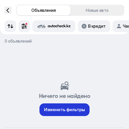
Объявления
Новые авто
В кредит
Ча
0 объявлений
Ничего не найдено
Изменить фильтры