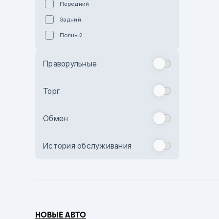
Передний
Пурпурный
Задний
Коричневый
Полный
Голубой
Синий
Праворульные
Фиолетовый
Зеленый
Торг
Желтый
Обмен
Бежевый
Бордовый
История обслуживания
Комбинированный
Бронзовый
Темно-синий
Серый металлик
НОВЫЕ АВТО
Сиреневый металлик