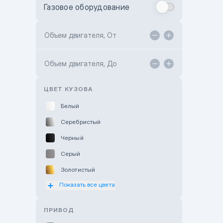
Газовое оборудование
Toyota Astana
Toyota Kokshetau
Объем двигателя, От
TANK Motors Karaganda
Объем двигателя, До
Hyundai ShymCity
Toyota Shygys
ЦВЕТ КУЗОВА
Белый
Серебристый
Черный
Серый
Золотистый
Показать все цвета
Оранжевый
Розовый
ПРИВОД
Красный