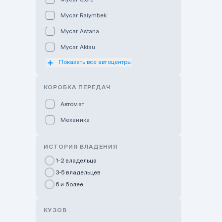
Mycar Raiymbek
Mycar Astana
Mycar Aktau
Показать все автоцентры
Mycar Uralsk
Haval & Tank Kyzylorda
КОРОБКА ПЕРЕДАЧ
Haval & Tank Pavlodar
Автомат
Bavaria Almaty
Механика
Mycar Shymkent
Bavaria Astana
ИСТОРИЯ ВЛАДЕНИЯ
GWM Nurly Zhol
1-2 владельца
3-5 владельцев
Chery Astana
6 и более
Changan Auto Nurly Zhol
Haval Atyrau
КУЗОВ
Hyundai Auto Almaty