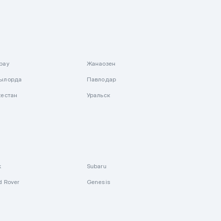
рау
Жанаозен
ылорда
Павлодар
кестан
Уральск
k
Subaru
d Rover
Genesis