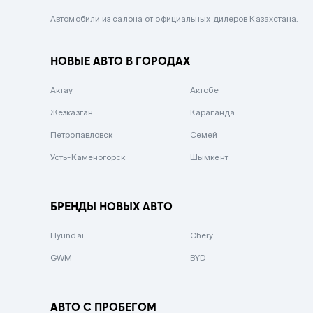
Черный металлик
Автомобили из салона от официальных дилеров Казахстана.
Стальной
НОВЫЕ АВТО В ГОРОДАХ
Вишневый
Серебристый металлик
Актау
Актобе
Темно-коричневый
Жезказган
Караганда
Бело-Дымчатый
Петропавловск
Семей
Светло-зелёный металлик
Усть-Каменогорск
Шымкент
Бирюзовый
Темно-синий металлик
БРЕНДЫ НОВЫХ АВТО
Зеленый металлик
Hyundai
Chery
Комбинированный
GWM
BYD
АВТО С ПРОБЕГОМ