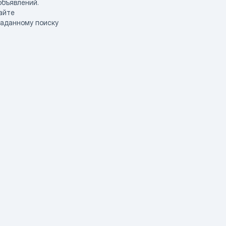
объявлений.
айте
заданному поиску