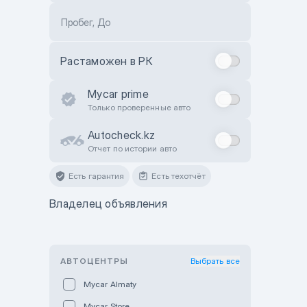
Пробег, До
Растаможен в РК
Mycar prime
Только проверенные авто
Autocheck.kz
Отчет по истории авто
Есть гарантия
Есть техотчёт
Владелец объявления
АВТОЦЕНТРЫ
Выбрать все
Mycar Almaty
Mycar Store