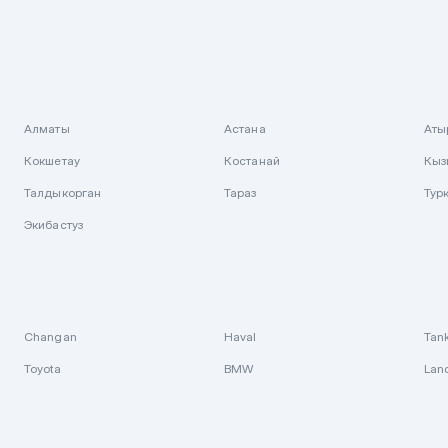
Алматы
Астана
Аты
Кокшетау
Костанай
Кыз
Талдыкорган
Тараз
Тур
Экибастуз
Changan
Haval
Tan
Toyota
BMW
Lan