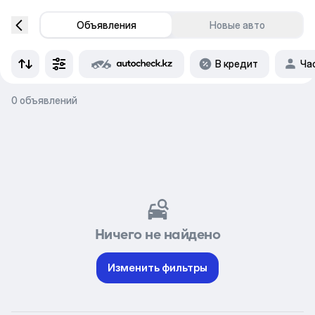
Объявления
Новые авто
В кредит
Ча
0 объявлений
Ничего не найдено
Изменить фильтры