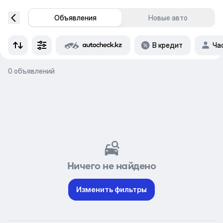
Объявления
Новые авто
В кредит
Ча
0 объявлений
Ничего не найдено
Изменить фильтры