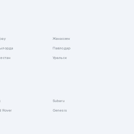
рау
Жанаозен
ылорда
Павлодар
кестан
Уральск
k
Subaru
d Rover
Genesis