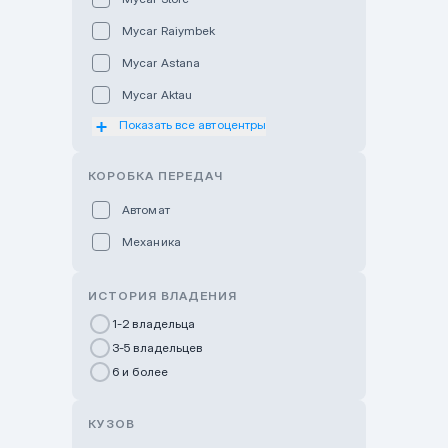
Mycar Raiymbek
Mycar Astana
Mycar Aktau
Показать все автоцентры
Mycar Uralsk
Haval & Tank Kyzylorda
КОРОБКА ПЕРЕДАЧ
Haval & Tank Pavlodar
Автомат
Bavaria Almaty
Механика
Mycar Shymkent
Bavaria Astana
ИСТОРИЯ ВЛАДЕНИЯ
GWM Nurly Zhol
1-2 владельца
3-5 владельцев
Chery Astana
6 и более
Changan Auto Nurly Zhol
Haval Atyrau
КУЗОВ
Hyundai Auto Almaty