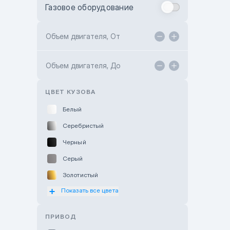
Газовое оборудование
Toyota Astana
Toyota Kokshetau
Объем двигателя, От
TANK Motors Karaganda
Объем двигателя, До
Hyundai ShymCity
Toyota Shygys
ЦВЕТ КУЗОВА
Белый
Серебристый
Черный
Серый
Золотистый
Показать все цвета
Оранжевый
Розовый
ПРИВОД
Красный