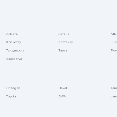
Алматы
Астана
Аты
Кокшетау
Костанай
Кыз
Талдыкорган
Тараз
Тур
Экибастуз
Changan
Haval
Tan
Toyota
BMW
Lan