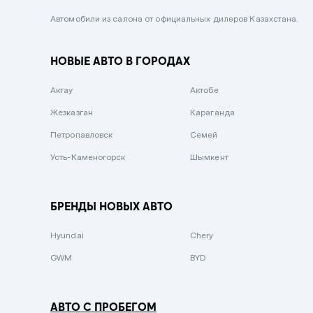
Черный металлик
Автомобили из салона от официальных дилеров Казахстана.
Стальной
НОВЫЕ АВТО В ГОРОДАХ
Вишневый
Серебристый металлик
Актау
Актобе
Темно-коричневый
Жезказган
Караганда
Бело-Дымчатый
Петропавловск
Семей
Светло-зелёный металлик
Усть-Каменогорск
Шымкент
Бирюзовый
Темно-синий металлик
БРЕНДЫ НОВЫХ АВТО
Зеленый металлик
Hyundai
Chery
Комбинированный
GWM
BYD
АВТО С ПРОБЕГОМ