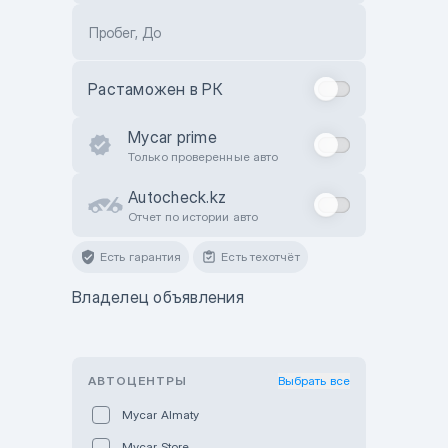
Пробег, До
Растаможен в РК
Mycar prime
Только проверенные авто
Autocheck.kz
Отчет по истории авто
Есть гарантия
Есть техотчёт
Владелец объявления
АВТОЦЕНТРЫ
Выбрать все
Mycar Almaty
Mycar Store