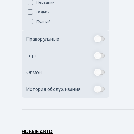
Передний
Пурпурный
Задний
Коричневый
Полный
Голубой
Синий
Праворульные
Фиолетовый
Зеленый
Торг
Желтый
Обмен
Бежевый
Бордовый
История обслуживания
Комбинированный
Бронзовый
Темно-синий
Серый металлик
НОВЫЕ АВТО
Сиреневый металлик