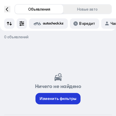
Объявления
Новые авто
В кредит
Ча
0 объявлений
Ничего не найдено
Изменить фильтры