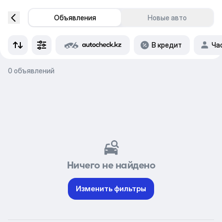
Объявления
Новые авто
В кредит
Ча
0 объявлений
Ничего не найдено
Изменить фильтры