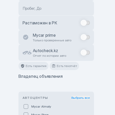
Пробег, До
Растаможен в РК
Mycar prime
Только проверенные авто
Autocheck.kz
Отчет по истории авто
Есть гарантия
Есть техотчёт
Владелец объявления
АВТОЦЕНТРЫ
Выбрать все
Mycar Almaty
Mycar Store