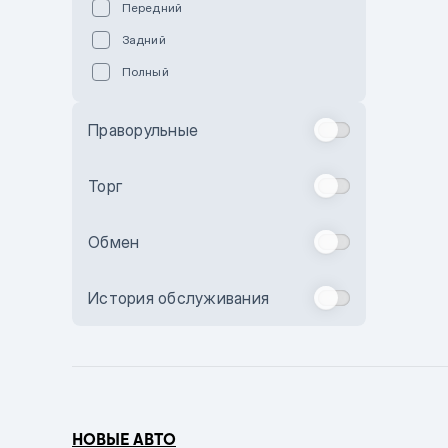
Передний
Пурпурный
Задний
Коричневый
Полный
Голубой
Синий
Праворульные
Фиолетовый
Зеленый
Торг
Желтый
Обмен
Бежевый
Бордовый
История обслуживания
Комбинированный
Бронзовый
Темно-синий
Серый металлик
НОВЫЕ АВТО
Сиреневый металлик