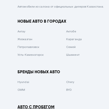
Черный металлик
Автомобили из салона от официальных дилеров Казахстана.
Стальной
НОВЫЕ АВТО В ГОРОДАХ
Вишневый
Серебристый металлик
Актау
Актобе
Темно-коричневый
Жезказган
Караганда
Бело-Дымчатый
Петропавловск
Семей
Светло-зелёный металлик
Усть-Каменогорск
Шымкент
Бирюзовый
Темно-синий металлик
БРЕНДЫ НОВЫХ АВТО
Зеленый металлик
Hyundai
Chery
Комбинированный
GWM
BYD
АВТО С ПРОБЕГОМ