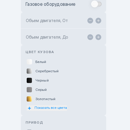
Газовое оборудование
Toyota Astana
Toyota Kokshetau
Объем двигателя, От
TANK Motors Karaganda
Объем двигателя, До
Hyundai ShymCity
Toyota Shygys
ЦВЕТ КУЗОВА
Белый
Серебристый
Черный
Серый
Золотистый
Показать все цвета
Оранжевый
Розовый
ПРИВОД
Красный