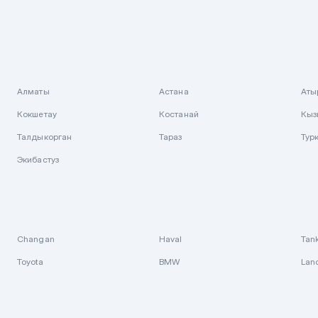
Алматы
Астана
Аты
Кокшетау
Костанай
Кыз
Талдыкорган
Тараз
Тур
Экибастуз
Changan
Haval
Tan
Toyota
BMW
Lan