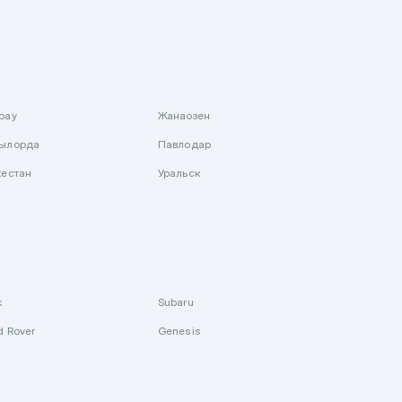
рау
Жанаозен
ылорда
Павлодар
кестан
Уральск
k
Subaru
d Rover
Genesis