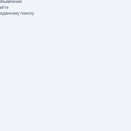
объявлений.
айте
заданному поиску