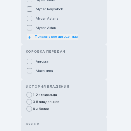
Mycar Raiymbek
Mycar Astana
Mycar Aktau
Показать все автоцентры
Mycar Uralsk
Haval & Tank Kyzylorda
КОРОБКА ПЕРЕДАЧ
Haval & Tank Pavlodar
Автомат
Bavaria Almaty
Механика
Mycar Shymkent
Bavaria Astana
ИСТОРИЯ ВЛАДЕНИЯ
GWM Nurly Zhol
1-2 владельца
3-5 владельцев
Chery Astana
6 и более
Changan Auto Nurly Zhol
Haval Atyrau
КУЗОВ
Hyundai Auto Almaty