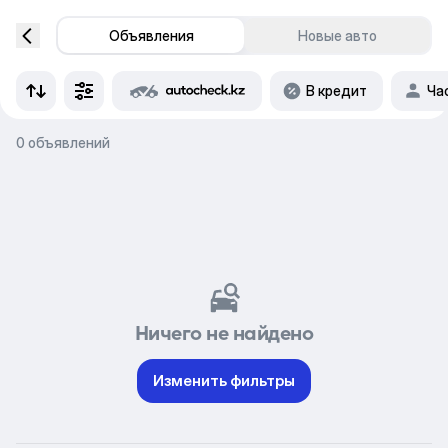
Объявления
Новые авто
В кредит
Ча
0 объявлений
Ничего не найдено
Изменить фильтры