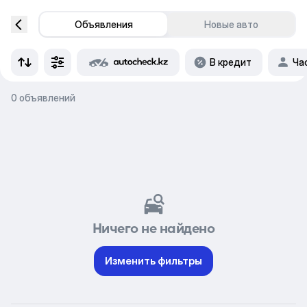
Объявления
Новые авто
В кредит
Ча
0 объявлений
Ничего не найдено
Изменить фильтры