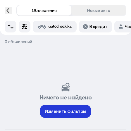
Объявления
Новые авто
В кредит
Ча
0 объявлений
Ничего не найдено
Изменить фильтры