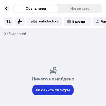
Объявления
Новые авто
В кредит
Ча
0 объявлений
Ничего не найдено
Изменить фильтры