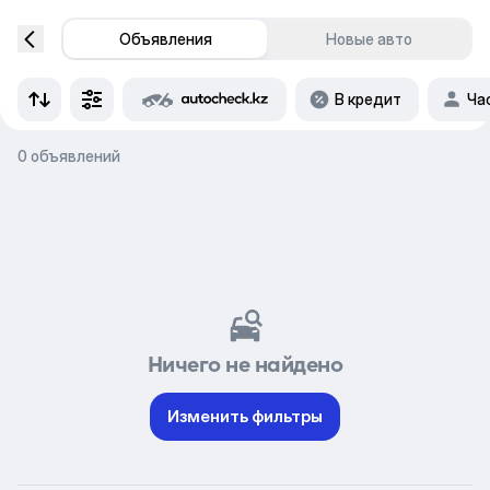
Объявления
Новые авто
В кредит
Ча
0 объявлений
Ничего не найдено
Изменить фильтры