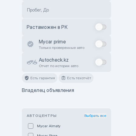
Пробег, До
Растаможен в РК
Mycar prime
Только проверенные авто
Autocheck.kz
Отчет по истории авто
Есть гарантия
Есть техотчёт
Владелец объявления
АВТОЦЕНТРЫ
Выбрать все
Mycar Almaty
Mycar Store