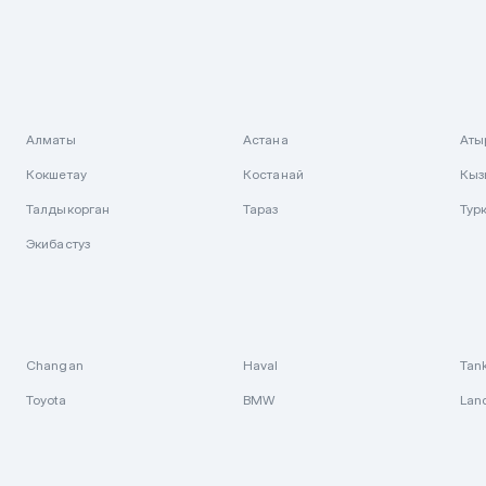
Алматы
Астана
Аты
Кокшетау
Костанай
Кыз
Талдыкорган
Тараз
Тур
Экибастуз
Changan
Haval
Tan
Toyota
BMW
Lan