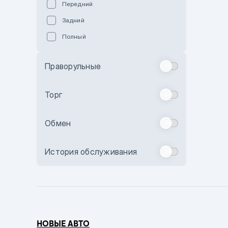
Передний
Пурпурный
Задний
Коричневый
Полный
Голубой
Синий
Праворульные
Фиолетовый
Зеленый
Торг
Желтый
Обмен
Бежевый
Бордовый
История обслуживания
Комбинированный
Бронзовый
Темно-синий
Серый металлик
НОВЫЕ АВТО
Сиреневый металлик