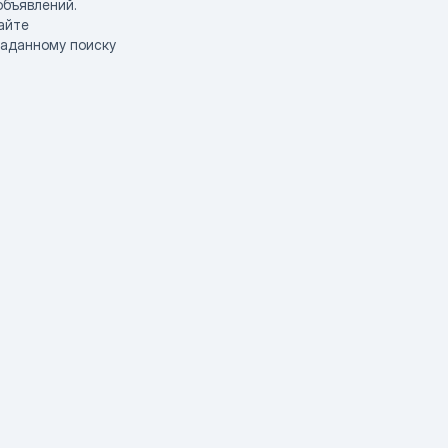
объявлений.
айте
заданному поиску