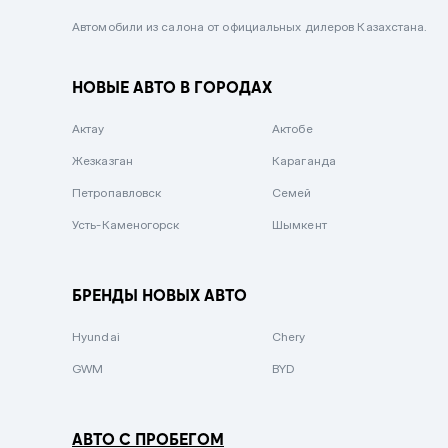
Черный металлик
Автомобили из салона от официальных дилеров Казахстана.
Стальной
НОВЫЕ АВТО В ГОРОДАХ
Вишневый
Серебристый металлик
Актау
Актобе
Темно-коричневый
Жезказган
Караганда
Бело-Дымчатый
Петропавловск
Семей
Светло-зелёный металлик
Усть-Каменогорск
Шымкент
Бирюзовый
Темно-синий металлик
БРЕНДЫ НОВЫХ АВТО
Зеленый металлик
Hyundai
Chery
Комбинированный
GWM
BYD
АВТО С ПРОБЕГОМ