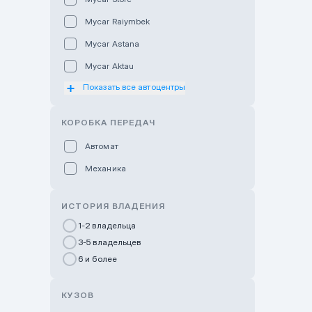
Mycar Raiymbek
Mycar Astana
Mycar Aktau
Показать все автоцентры
Mycar Uralsk
Haval & Tank Kyzylorda
КОРОБКА ПЕРЕДАЧ
Haval & Tank Pavlodar
Автомат
Bavaria Almaty
Механика
Mycar Shymkent
Bavaria Astana
ИСТОРИЯ ВЛАДЕНИЯ
GWM Nurly Zhol
1-2 владельца
3-5 владельцев
Chery Astana
6 и более
Changan Auto Nurly Zhol
Haval Atyrau
КУЗОВ
Hyundai Auto Almaty