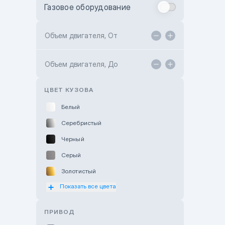
Газовое оборудование
Toyota Astana
Toyota Kokshetau
Объем двигателя, От
TANK Motors Karaganda
Объем двигателя, До
Hyundai ShymCity
Toyota Shygys
ЦВЕТ КУЗОВА
Белый
Серебристый
Черный
Серый
Золотистый
Показать все цвета
Оранжевый
Розовый
ПРИВОД
Красный