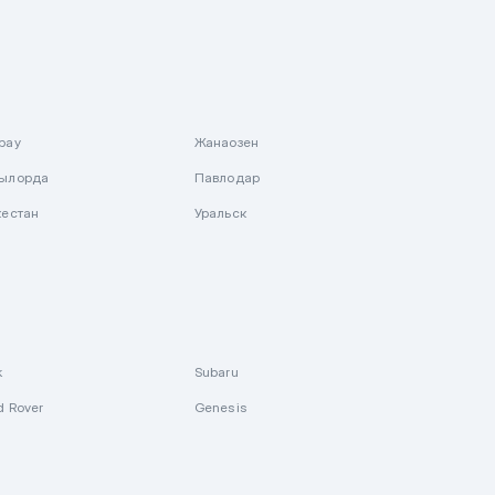
рау
Жанаозен
ылорда
Павлодар
кестан
Уральск
k
Subaru
d Rover
Genesis