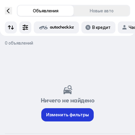
Объявления
Новые авто
В кредит
Ча
0 объявлений
Ничего не найдено
Изменить фильтры