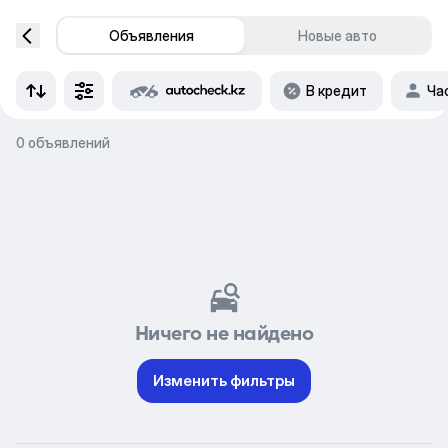
Объявления
Новые авто
В кредит
Ча
0 объявлений
Ничего не найдено
Изменить фильтры