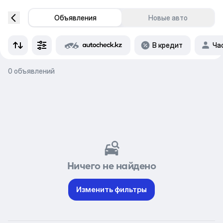
Объявления
Новые авто
В кредит
Ча
0 объявлений
Ничего не найдено
Изменить фильтры