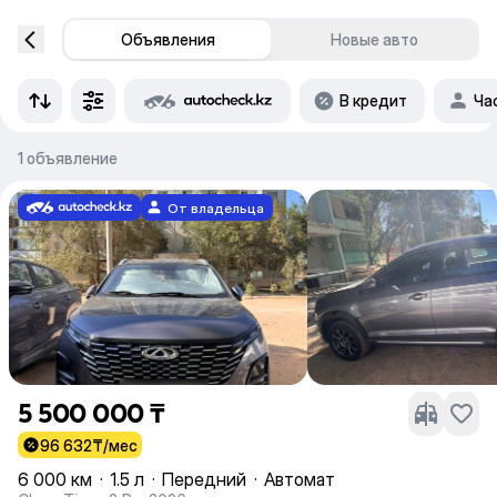
Объявления
Новые авто
В кредит
Ча
1 объявление
От владельца
5 500 000 ₸
96 632
₸/мес
6 000 км
·
1.5 л
·
Передний
·
Автомат