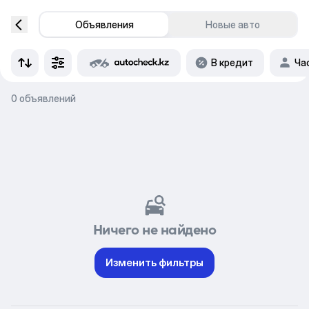
Объявления
Новые авто
В кредит
Ча
0 объявлений
Ничего не найдено
Изменить фильтры