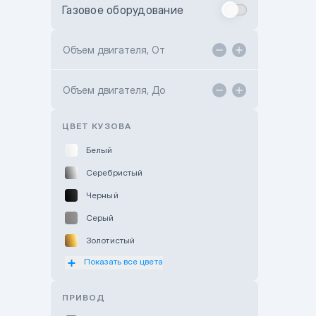
Газовое оборудование
Toyota Astana
Toyota Kokshetau
Объем двигателя, От
TANK Motors Karaganda
Объем двигателя, До
Hyundai ShymCity
Toyota Shygys
ЦВЕТ КУЗОВА
Белый
Серебристый
Черный
Серый
Золотистый
Показать все цвета
Оранжевый
Розовый
ПРИВОД
Красный