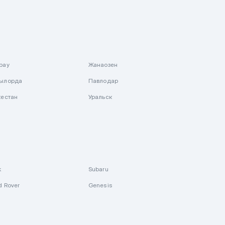
рау
Жанаозен
ылорда
Павлодар
кестан
Уральск
k
Subaru
d Rover
Genesis