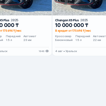
X5 Plus
2025
Changan X5 Plus
2025
0 000 ₸
10 000 000 ₸
т 175 694 ₸/мес
В кредит от 175 694 ₸/мес
ер
Передний
Автомат
Кроссовер
Передний
Автома
ый
1.5 л
23 км
Бензиновый
1.5 л
22 км
ральск
4 авг • Уральск
1646