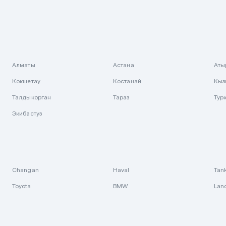
Алматы
Астана
Аты
Кокшетау
Костанай
Кыз
Талдыкорган
Тараз
Тур
Экибастуз
Changan
Haval
Tan
Toyota
BMW
Lan