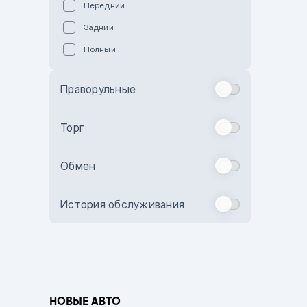
Передний
Пурпурный
Задний
Коричневый
Полный
Голубой
Синий
Праворульные
Фиолетовый
Зеленый
Торг
Желтый
Обмен
Бежевый
Бордовый
История обслуживания
Комбинированный
Бронзовый
Темно-синий
Серый металлик
НОВЫЕ АВТО
Сиреневый металлик