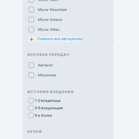
Mycar Raiymbek
Mycar Astana
Mycar Aktau
Показать все автоцентры
Mycar Uralsk
Haval & Tank Kyzylorda
КОРОБКА ПЕРЕДАЧ
Haval & Tank Pavlodar
Автомат
Bavaria Almaty
Механика
Mycar Shymkent
Bavaria Astana
ИСТОРИЯ ВЛАДЕНИЯ
GWM Nurly Zhol
1-2 владельца
3-5 владельцев
Chery Astana
6 и более
Changan Auto Nurly Zhol
Haval Atyrau
КУЗОВ
Hyundai Auto Almaty