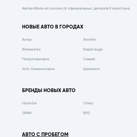
Черный металлик
Автомобили из салона от официальных дилеров Казахстана.
Стальной
НОВЫЕ АВТО В ГОРОДАХ
Вишневый
Серебристый металлик
Актау
Актобе
Темно-коричневый
Жезказган
Караганда
Бело-Дымчатый
Петропавловск
Семей
Светло-зелёный металлик
Усть-Каменогорск
Шымкент
Бирюзовый
Темно-синий металлик
БРЕНДЫ НОВЫХ АВТО
Зеленый металлик
Hyundai
Chery
Комбинированный
GWM
BYD
АВТО С ПРОБЕГОМ