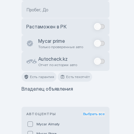
Пробег, До
Растаможен в РК
Mycar prime
Только проверенные авто
Autocheck.kz
Отчет по истории авто
Есть гарантия
Есть техотчёт
Владелец объявления
АВТОЦЕНТРЫ
Выбрать все
Mycar Almaty
Mycar Store