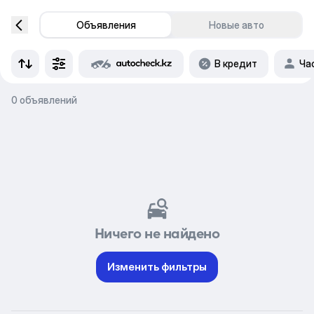
Объявления
Новые авто
В кредит
Ча
0 объявлений
Ничего не найдено
Изменить фильтры