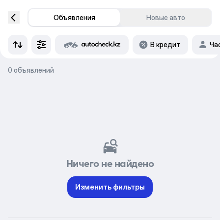
Объявления
Новые авто
В кредит
Ча
0 объявлений
Ничего не найдено
Изменить фильтры