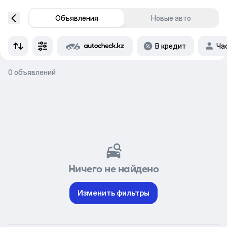
Объявления
Новые авто
В кредит
Ча
0 объявлений
Ничего не найдено
Изменить фильтры