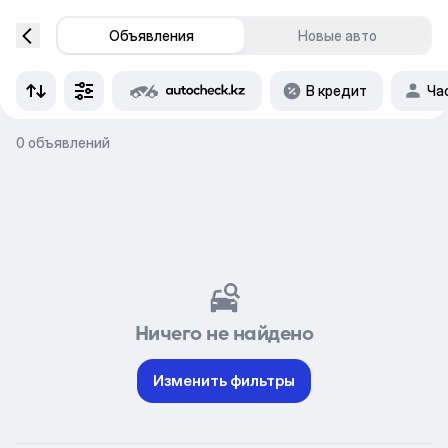
Объявления
Новые авто
В кредит
Ча
0 объявлений
Ничего не найдено
Изменить фильтры