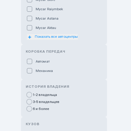
Mycar Raiymbek
Mycar Astana
Mycar Aktau
Показать все автоцентры
Mycar Uralsk
Haval & Tank Kyzylorda
КОРОБКА ПЕРЕДАЧ
Haval & Tank Pavlodar
Автомат
Bavaria Almaty
Механика
Mycar Shymkent
Bavaria Astana
ИСТОРИЯ ВЛАДЕНИЯ
GWM Nurly Zhol
1-2 владельца
3-5 владельцев
Chery Astana
6 и более
Changan Auto Nurly Zhol
Haval Atyrau
КУЗОВ
Hyundai Auto Almaty