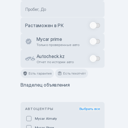
Пробег, До
Растаможен в РК
Mycar prime
Только проверенные авто
Autocheck.kz
Отчет по истории авто
Есть гарантия
Есть техотчёт
Владелец объявления
АВТОЦЕНТРЫ
Выбрать все
Mycar Almaty
Mycar Store