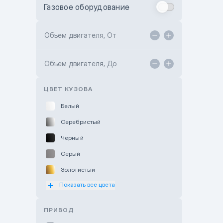
Газовое оборудование
Toyota Astana
Toyota Kokshetau
Объем двигателя, От
TANK Motors Karaganda
Объем двигателя, До
Hyundai ShymCity
Toyota Shygys
ЦВЕТ КУЗОВА
Белый
Серебристый
Черный
Серый
Золотистый
Показать все цвета
Оранжевый
Розовый
ПРИВОД
Красный