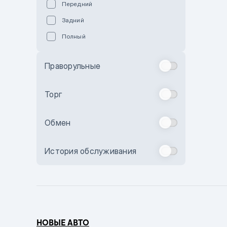
Передний
Пурпурный
Задний
Коричневый
Полный
Голубой
Синий
Праворульные
Фиолетовый
Зеленый
Торг
Желтый
Обмен
Бежевый
Бордовый
История обслуживания
Комбинированный
Бронзовый
Темно-синий
Серый металлик
НОВЫЕ АВТО
Сиреневый металлик