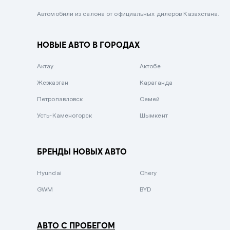
Черный металлик
Автомобили из салона от официальных дилеров Казахстана.
Стальной
НОВЫЕ АВТО В ГОРОДАХ
Вишневый
Серебристый металлик
Актау
Актобе
Темно-коричневый
Жезказган
Караганда
Бело-Дымчатый
Петропавловск
Семей
Светло-зелёный металлик
Усть-Каменогорск
Шымкент
Бирюзовый
Темно-синий металлик
БРЕНДЫ НОВЫХ АВТО
Зеленый металлик
Hyundai
Chery
Комбинированный
GWM
BYD
АВТО С ПРОБЕГОМ