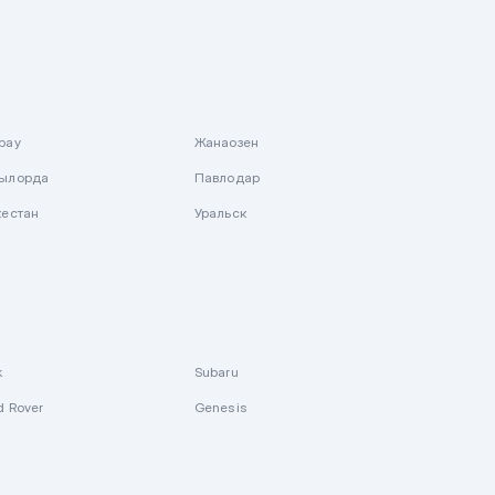
рау
Жанаозен
ылорда
Павлодар
кестан
Уральск
k
Subaru
d Rover
Genesis