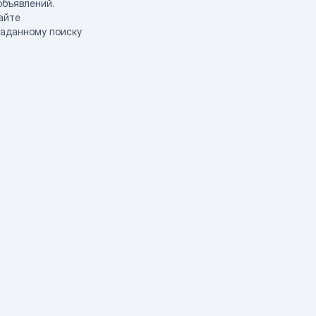
объявлений.
айте
заданному поиску