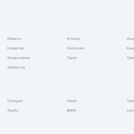
Алматы
Астана
Аты
Кокшетау
Костанай
Кыз
Талдыкорган
Тараз
Тур
Экибастуз
Changan
Haval
Tan
Toyota
BMW
Lan