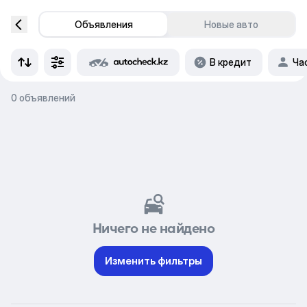
Объявления
Новые авто
В кредит
Ча
0 объявлений
Ничего не найдено
Изменить фильтры