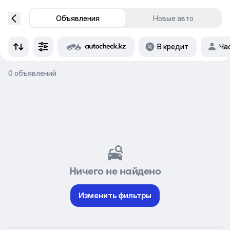
Объявления
Новые авто
В кредит
Ча
0 объявлений
Ничего не найдено
Изменить фильтры