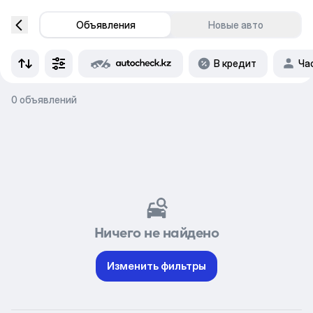
Объявления
Новые авто
В кредит
Ча
0 объявлений
Ничего не найдено
Изменить фильтры