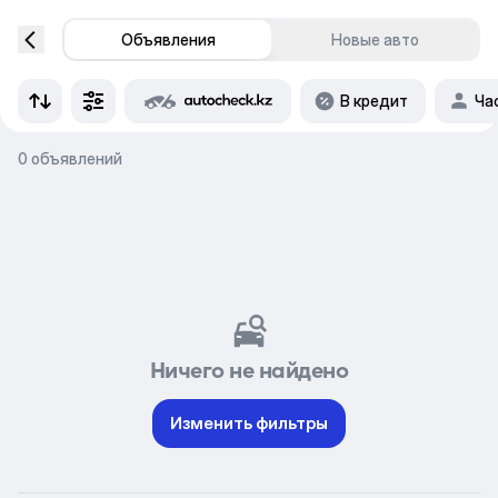
Объявления
Новые авто
В кредит
Ча
0 объявлений
Ничего не найдено
Изменить фильтры