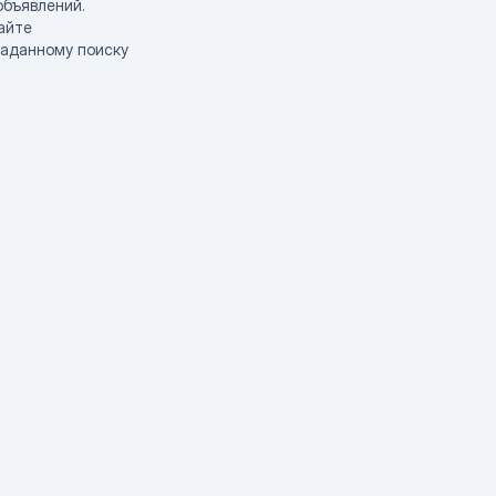
объявлений.
айте
заданному поиску