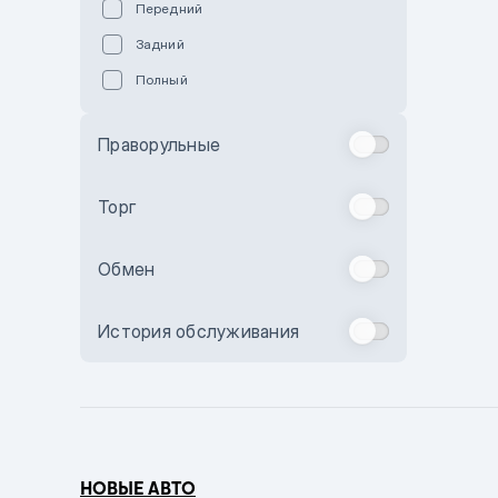
Передний
Пурпурный
Задний
Коричневый
Полный
Голубой
Синий
Праворульные
Фиолетовый
Зеленый
Торг
Желтый
Обмен
Бежевый
Бордовый
История обслуживания
Комбинированный
Бронзовый
Темно-синий
Серый металлик
НОВЫЕ АВТО
Сиреневый металлик