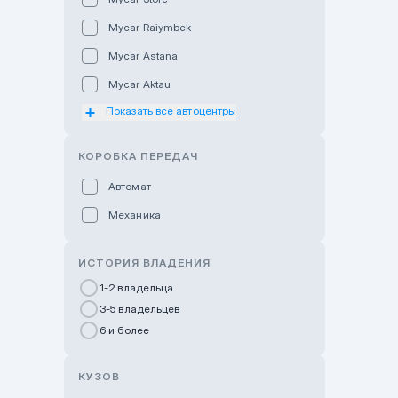
Mycar Raiymbek
Mycar Astana
Mycar Aktau
Показать все автоцентры
Mycar Uralsk
Haval & Tank Kyzylorda
КОРОБКА ПЕРЕДАЧ
Haval & Tank Pavlodar
Автомат
Bavaria Almaty
Механика
Mycar Shymkent
Bavaria Astana
ИСТОРИЯ ВЛАДЕНИЯ
GWM Nurly Zhol
1-2 владельца
3-5 владельцев
Chery Astana
6 и более
Changan Auto Nurly Zhol
Haval Atyrau
КУЗОВ
Hyundai Auto Almaty