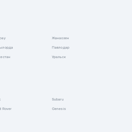
рау
Жанаозен
ылорда
Павлодар
кестан
Уральск
k
Subaru
d Rover
Genesis