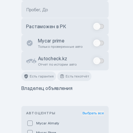
Пробег, До
Растаможен в РК
Mycar prime
Только проверенные авто
Autocheck.kz
Отчет по истории авто
Есть гарантия
Есть техотчёт
Владелец объявления
АВТОЦЕНТРЫ
Выбрать все
Mycar Almaty
Mycar Store