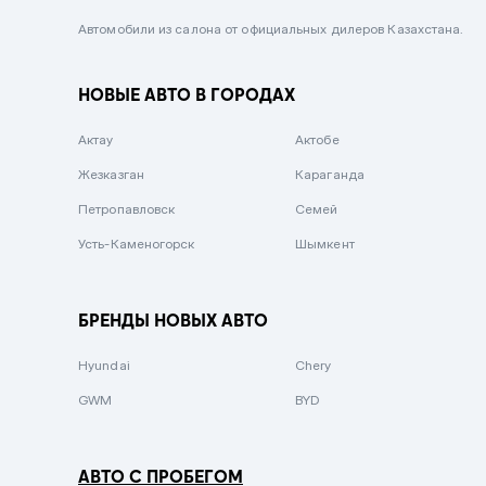
Черный металлик
Автомобили из салона от официальных дилеров Казахстана.
Стальной
НОВЫЕ АВТО В ГОРОДАХ
Вишневый
Серебристый металлик
Актау
Актобе
Темно-коричневый
Жезказган
Караганда
Бело-Дымчатый
Петропавловск
Семей
Светло-зелёный металлик
Усть-Каменогорск
Шымкент
Бирюзовый
Темно-синий металлик
БРЕНДЫ НОВЫХ АВТО
Зеленый металлик
Hyundai
Chery
Комбинированный
GWM
BYD
АВТО С ПРОБЕГОМ