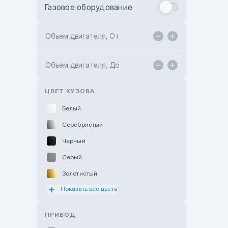
Газовое оборудование
Toyota Astana
Toyota Kokshetau
Объем двигателя, От
TANK Motors Karaganda
Объем двигателя, До
Hyundai ShymCity
Toyota Shygys
ЦВЕТ КУЗОВА
Белый
Серебристый
Черный
Серый
Золотистый
Показать все цвета
Оранжевый
Розовый
ПРИВОД
Красный