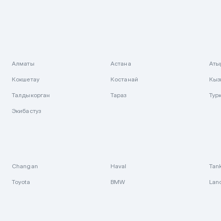
Алматы
Астана
Аты
Кокшетау
Костанай
Кыз
Талдыкорган
Тараз
Тур
Экибастуз
Changan
Haval
Tan
Toyota
BMW
Lan