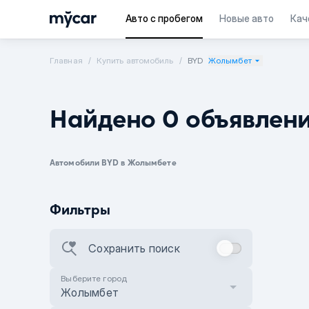
Авто с пробегом
Новые авто
Кач
Главная
Купить автомобиль
BYD
Жолымбет
Найдено 0 объявлен
Автомобили BYD в Жолымбете
Фильтры
Сохранить поиск
Выберите город
Жолымбет