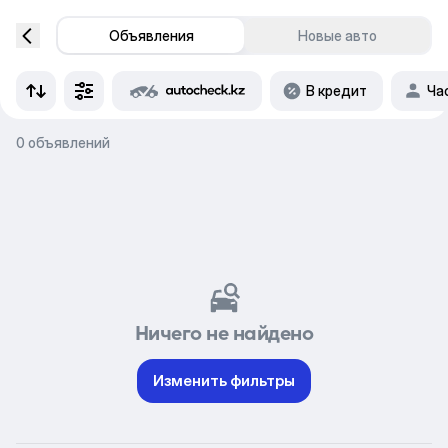
Объявления
Новые авто
В кредит
Ча
0 объявлений
Ничего не найдено
Изменить фильтры