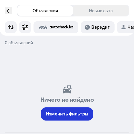
Объявления
Новые авто
В кредит
Ча
0 объявлений
Ничего не найдено
Изменить фильтры