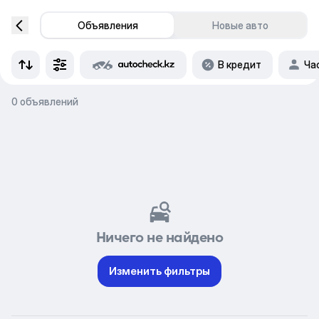
Объявления
Новые авто
В кредит
Ча
0 объявлений
Ничего не найдено
Изменить фильтры