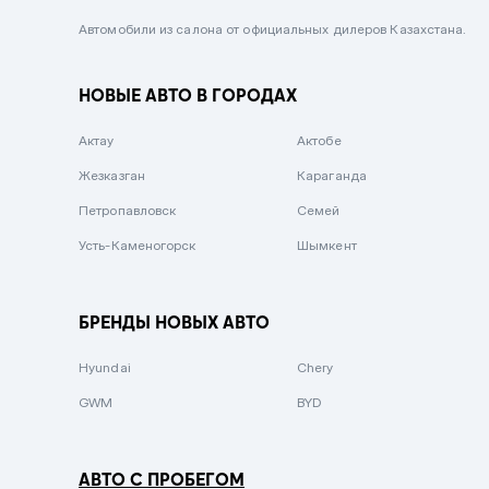
Черный металлик
Автомобили из салона от официальных дилеров Казахстана.
Стальной
НОВЫЕ АВТО В ГОРОДАХ
Вишневый
Серебристый металлик
Актау
Актобе
Темно-коричневый
Жезказган
Караганда
Бело-Дымчатый
Петропавловск
Семей
Светло-зелёный металлик
Усть-Каменогорск
Шымкент
Бирюзовый
Темно-синий металлик
БРЕНДЫ НОВЫХ АВТО
Зеленый металлик
Hyundai
Chery
Комбинированный
GWM
BYD
АВТО С ПРОБЕГОМ