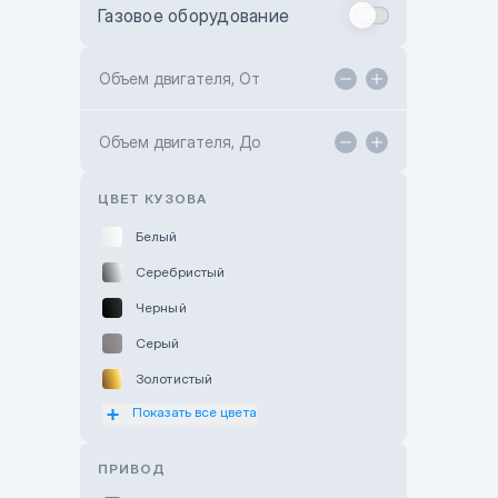
Газовое оборудование
Toyota Astana
Toyota Kokshetau
Объем двигателя, От
TANK Motors Karaganda
Объем двигателя, До
Hyundai ShymCity
Toyota Shygys
ЦВЕТ КУЗОВА
Белый
Серебристый
Черный
Серый
Золотистый
Показать все цвета
Оранжевый
Розовый
ПРИВОД
Красный