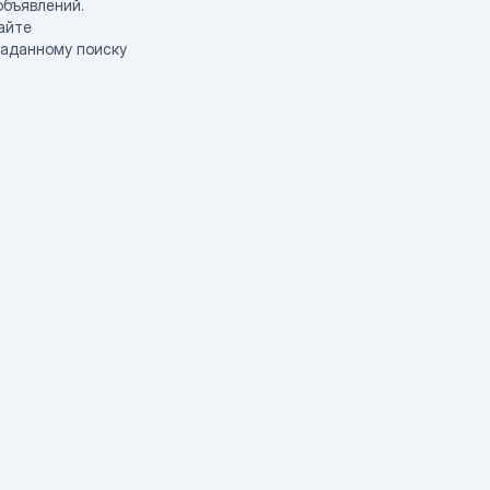
объявлений.
айте
заданному поиску