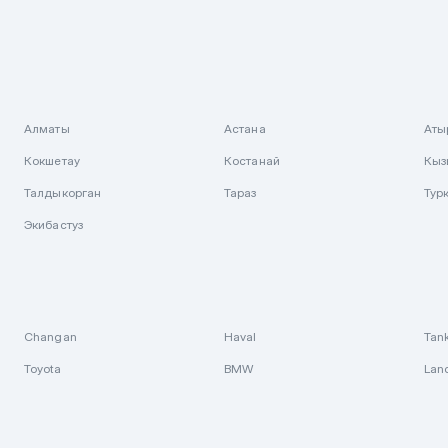
Алматы
Астана
Аты
Кокшетау
Костанай
Кыз
Талдыкорган
Тараз
Тур
Экибастуз
Changan
Haval
Tan
Toyota
BMW
Lan