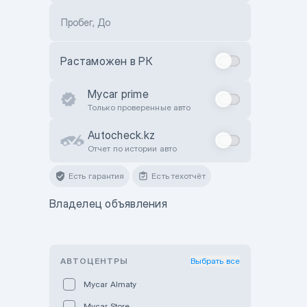
Пробег, До
Растаможен в РК
Mycar prime
Только проверенные авто
Autocheck.kz
Отчет по истории авто
Есть гарантия
Есть техотчёт
Владелец объявления
АВТОЦЕНТРЫ
Выбрать все
Mycar Almaty
Mycar Store