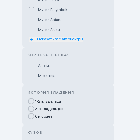
Mycar Raiymbek
Mycar Astana
Mycar Aktau
Показать все автоцентры
Mycar Uralsk
Haval & Tank Kyzylorda
КОРОБКА ПЕРЕДАЧ
Haval & Tank Pavlodar
Автомат
Bavaria Almaty
Механика
Mycar Shymkent
Bavaria Astana
ИСТОРИЯ ВЛАДЕНИЯ
GWM Nurly Zhol
1-2 владельца
3-5 владельцев
Chery Astana
6 и более
Changan Auto Nurly Zhol
Haval Atyrau
КУЗОВ
Hyundai Auto Almaty