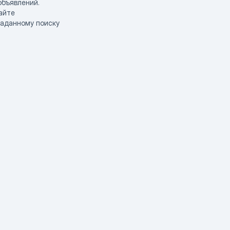
объявлений.
айте
заданному поиску