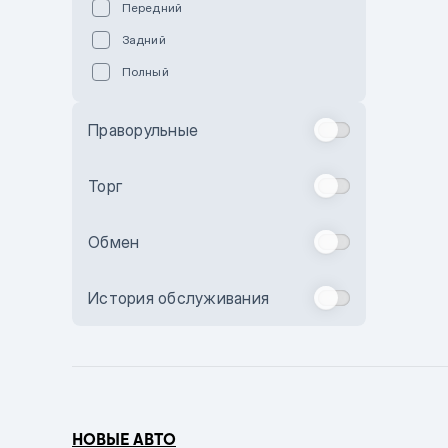
Передний
Пурпурный
Задний
Коричневый
Полный
Голубой
Синий
Праворульные
Фиолетовый
Зеленый
Торг
Желтый
Обмен
Бежевый
Бордовый
История обслуживания
Комбинированный
Бронзовый
Темно-синий
Серый металлик
НОВЫЕ АВТО
Сиреневый металлик