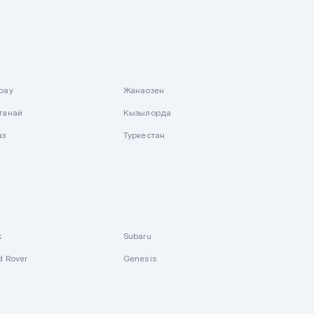
рау
Жанаозен
танай
Кызылорда
аз
Туркестан
k
Subaru
d Rover
Genesis