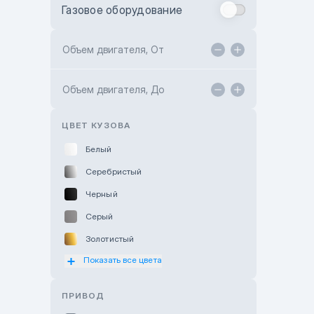
Газовое оборудование
Toyota Astana
Toyota Kokshetau
Объем двигателя, От
TANK Motors Karaganda
Объем двигателя, До
Hyundai ShymCity
Toyota Shygys
ЦВЕТ КУЗОВА
Белый
Серебристый
Черный
Серый
Золотистый
Показать все цвета
Оранжевый
Розовый
ПРИВОД
Красный