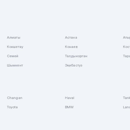
Алматы
Астана
Аты
Кокшетау
Конаев
Кос
Семей
Талдыкорган
Тар
Шымкент
Экибастуз
Changan
Haval
Tan
Toyota
BMW
Lan