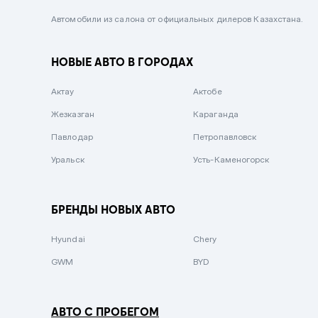
Черный металлик
Автомобили из салона от официальных дилеров Казахстана.
Стальной
НОВЫЕ АВТО В ГОРОДАХ
Вишневый
Серебристый металлик
Актау
Актобе
Темно-коричневый
Жезказган
Караганда
Бело-Дымчатый
Павлодар
Петропавловск
Светло-зелёный металлик
Уральск
Усть-Каменогорск
Бирюзовый
Темно-синий металлик
БРЕНДЫ НОВЫХ АВТО
Зеленый металлик
Hyundai
Chery
Комбинированный
GWM
BYD
АВТО С ПРОБЕГОМ