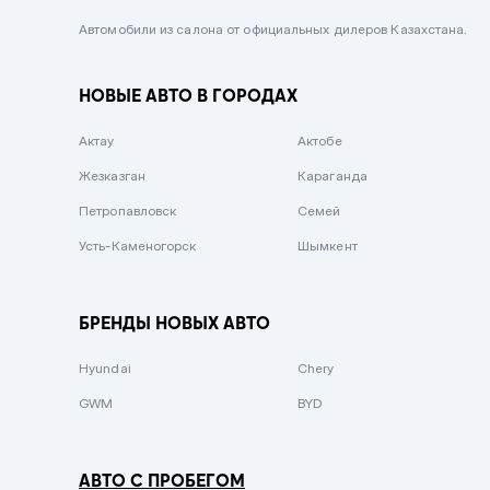
Черный металлик
Автомобили из салона от официальных дилеров Казахстана.
Стальной
НОВЫЕ АВТО В ГОРОДАХ
Вишневый
Серебристый металлик
Актау
Актобе
Темно-коричневый
Жезказган
Караганда
Бело-Дымчатый
Петропавловск
Семей
Светло-зелёный металлик
Усть-Каменогорск
Шымкент
Бирюзовый
Темно-синий металлик
БРЕНДЫ НОВЫХ АВТО
Зеленый металлик
Hyundai
Chery
Комбинированный
GWM
BYD
АВТО С ПРОБЕГОМ