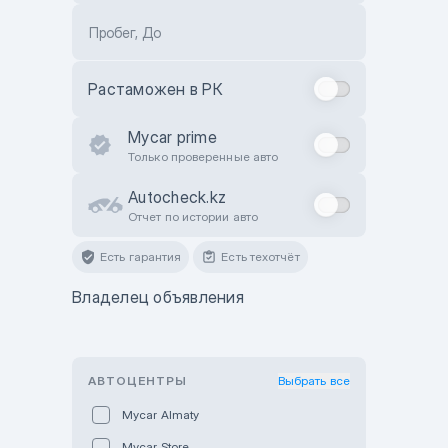
Пробег, До
Растаможен в РК
Mycar prime
Только проверенные авто
Autocheck.kz
Отчет по истории авто
Есть гарантия
Есть техотчёт
Владелец объявления
АВТОЦЕНТРЫ
Выбрать все
Mycar Almaty
Mycar Store