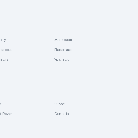
рау
Жанаозен
ылорда
Павлодар
кестан
Уральск
k
Subaru
d Rover
Genesis