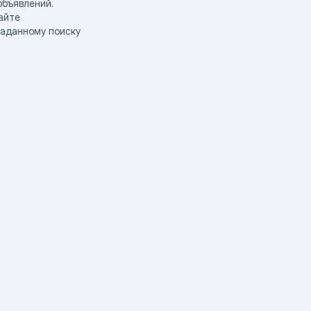
объявлений.
айте
заданному поиску