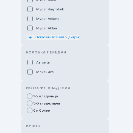
Mycar Raiymbek
Mycar Astana
Mycar Aktau
Показать все автоцентры
Mycar Uralsk
Haval & Tank Kyzylorda
КОРОБКА ПЕРЕДАЧ
Haval & Tank Pavlodar
Автомат
Bavaria Almaty
Механика
Mycar Shymkent
Bavaria Astana
ИСТОРИЯ ВЛАДЕНИЯ
GWM Nurly Zhol
1-2 владельца
3-5 владельцев
Chery Astana
6 и более
Changan Auto Nurly Zhol
Haval Atyrau
КУЗОВ
Hyundai Auto Almaty