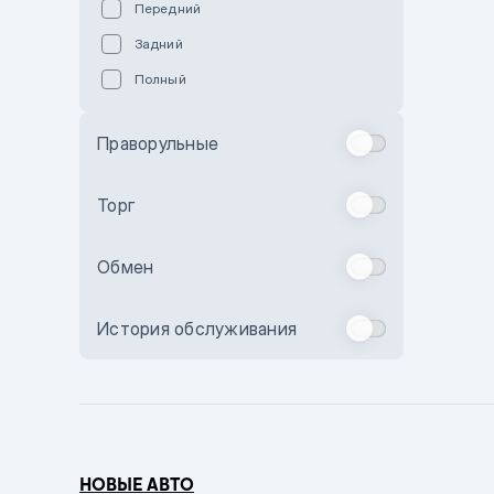
Передний
Пурпурный
Задний
Коричневый
Полный
Голубой
Синий
Праворульные
Фиолетовый
Зеленый
Торг
Желтый
Обмен
Бежевый
Бордовый
История обслуживания
Комбинированный
Бронзовый
Темно-синий
Серый металлик
НОВЫЕ АВТО
Сиреневый металлик