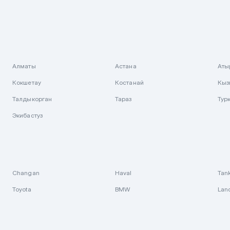
Алматы
Астана
Аты
Кокшетау
Костанай
Кыз
Талдыкорган
Тараз
Тур
Экибастуз
Changan
Haval
Tan
Toyota
BMW
Lan