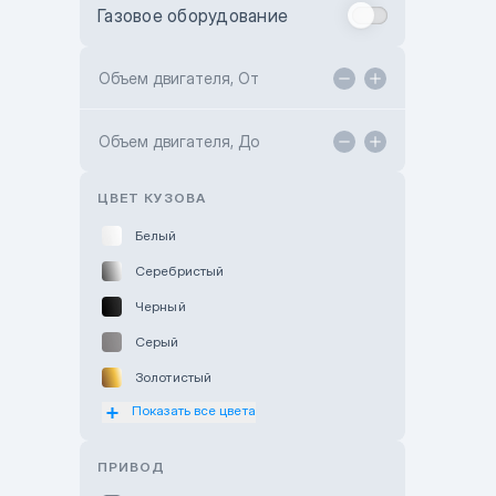
Газовое оборудование
Toyota Astana
Toyota Kokshetau
Объем двигателя, От
TANK Motors Karaganda
Объем двигателя, До
Hyundai ShymCity
Toyota Shygys
ЦВЕТ КУЗОВА
Белый
Серебристый
Черный
Серый
Золотистый
Показать все цвета
Оранжевый
Розовый
ПРИВОД
Красный