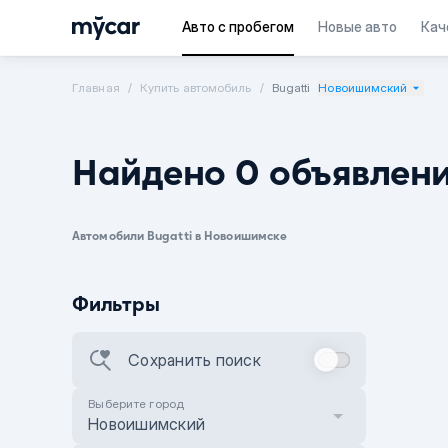
Авто с пробегом
Новые авто
Кач
Главная
Купить автомобиль
Bugatti
Новоишимский
Найдено 0 объявлен
Автомобили Bugatti в Новоишимске
Фильтры
Сохранить поиск
Выберите город
Новоишимский