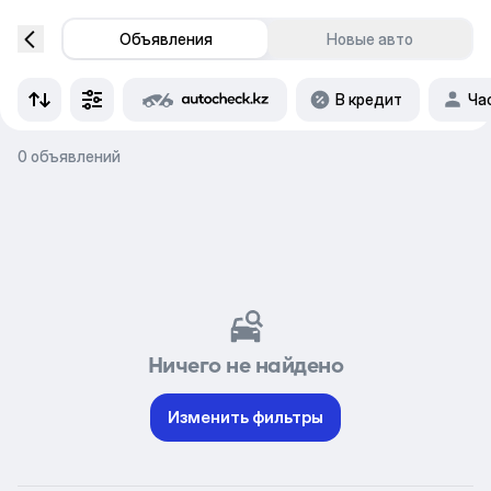
Объявления
Новые авто
В кредит
Ча
0 объявлений
Ничего не найдено
Изменить фильтры