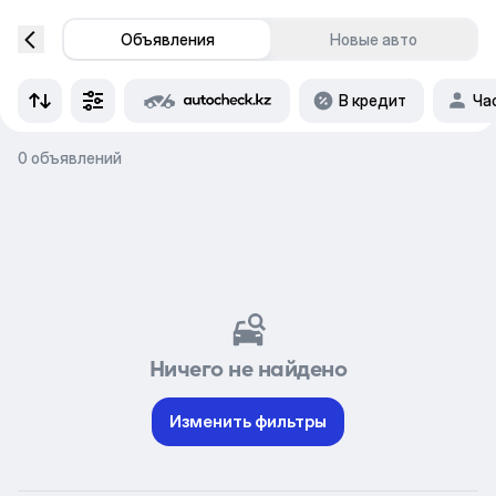
Объявления
Новые авто
В кредит
Ча
0 объявлений
Ничего не найдено
Изменить фильтры