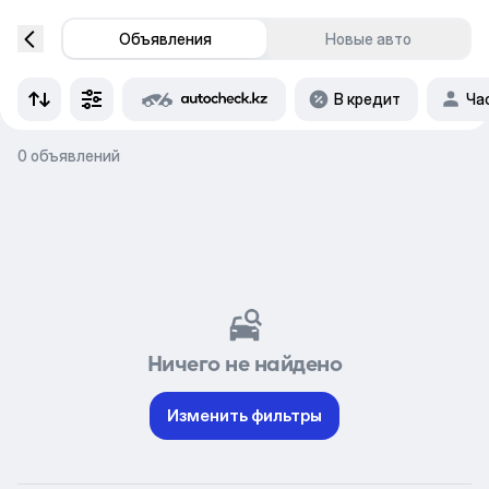
Объявления
Новые авто
В кредит
Ча
0 объявлений
Ничего не найдено
Изменить фильтры