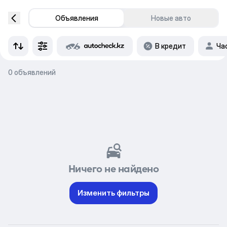
Объявления
Новые авто
В кредит
Ча
0 объявлений
Ничего не найдено
Изменить фильтры